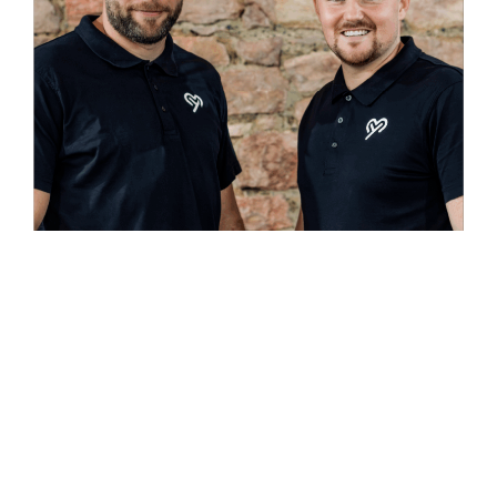
Das bietet ...
m&y car Südbaden GmbH
Egal ob Neu- oder Gebrauchtwagen, erstklassiger
Service oder individuelle Beratung, bei uns stehen
Vertrauen, Qualität und Fahrfreude an erster Stelle.
Entdecke unsere Leistungen und finde dein
Traumauto!